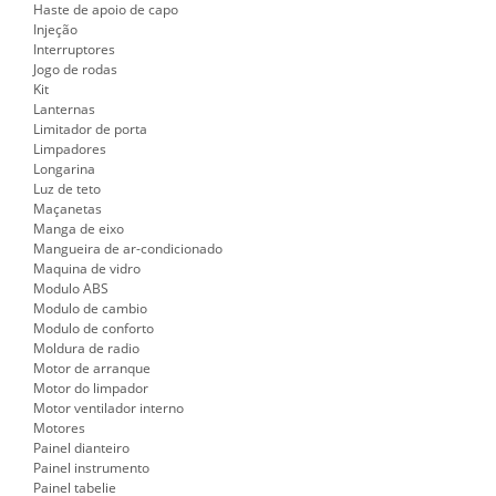
Haste de apoio de capo
Injeção
Interruptores
Jogo de rodas
Kit
Lanternas
Limitador de porta
Limpadores
Longarina
Luz de teto
Maçanetas
Manga de eixo
Mangueira de ar-condicionado
Maquina de vidro
Modulo ABS
Modulo de cambio
Modulo de conforto
Moldura de radio
Motor de arranque
Motor do limpador
Motor ventilador interno
Motores
Painel dianteiro
Painel instrumento
Painel tabelie