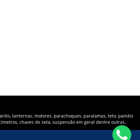
róis, lanternas, motores, parachoques, paralamas, teto, painéis
ocímetros, chaves de seta, suspensão em geral dentre outras.