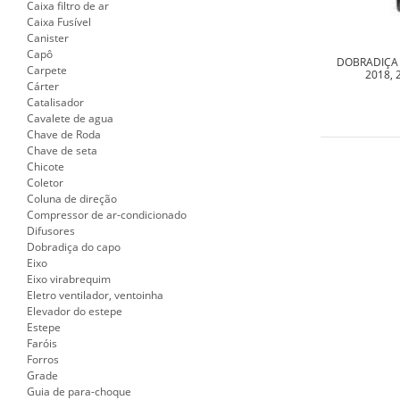
Caixa filtro de ar
Caixa Fusível
Canister
Capô
DOBRADIÇA 
Carpete
2018, 
Cárter
Catalisador
Cavalete de agua
Chave de Roda
Chave de seta
Chicote
Coletor
Coluna de direção
Compressor de ar-condicionado
Difusores
Dobradiça do capo
Eixo
Eixo virabrequim
Eletro ventilador, ventoinha
Elevador do estepe
Estepe
Faróis
Forros
Grade
Guia de para-choque