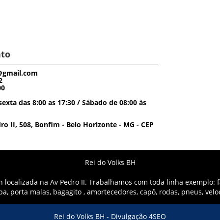
to
@gmail.com
2
00
exta das 8:00 as 17:30 / Sábado de 08:00 às
o II, 508, Bonfim - Belo Horizonte - MG - CEP
Rei do Volks BH
localizada na Av Pedro II. Trabalhamos com toda linha exemplo: fa
mpa, porta malas, bagagito , amortecedores, capô, rodas, pneus, vel
Rei do Volks BH -
Divulgação 4SEO