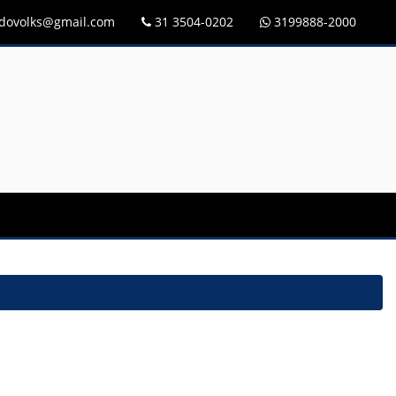
idovolks@gmail.com
31 3504-0202
3199888-2000