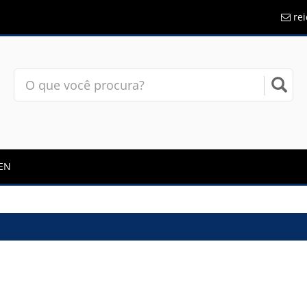
re
EN