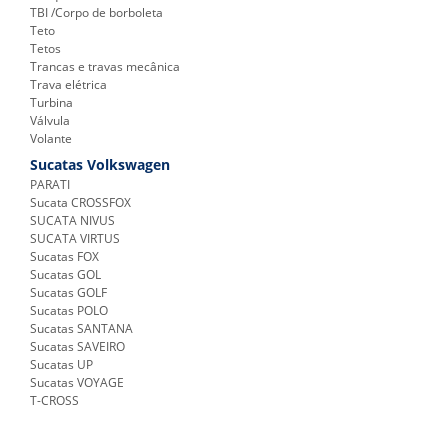
TBI /Corpo de borboleta
Teto
Tetos
Trancas e travas mecânica
Trava elétrica
Turbina
Válvula
Volante
Sucatas Volkswagen
PARATI
Sucata CROSSFOX
SUCATA NIVUS
SUCATA VIRTUS
Sucatas FOX
Sucatas GOL
Sucatas GOLF
Sucatas POLO
Sucatas SANTANA
Sucatas SAVEIRO
Sucatas UP
Sucatas VOYAGE
T-CROSS