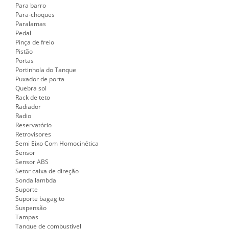
Para barro
Para-choques
Paralamas
Pedal
Pinça de freio
Pistão
Portas
Portinhola do Tanque
Puxador de porta
Quebra sol
Rack de teto
Radiador
Radio
Reservatório
Retrovisores
Semi Eixo Com Homocinética
Sensor
Sensor ABS
Setor caixa de direção
Sonda lambda
Suporte
Suporte bagagito
Suspensão
Tampas
Tanque de combustível