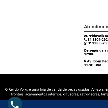
Atendimen
reidovolks
31 3504-020
3199888-20
De segunda a s
12:00.
Av. Dom Pedr
11701-380
O Rei do Volks é uma loja de venda de peças usadas Volkswagen 
frontais, acabamentos internos, difusores, retrovisores, ta