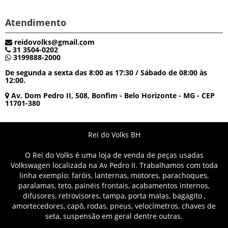
Atendimento
reidovolks@gmail.com
31 3504-0202
3199888-2000
De segunda a sexta das 8:00 as 17:30 / Sábado de 08:00 às
12:00.
Av. Dom Pedro II, 508, Bonfim - Belo Horizonte - MG - CEP
11701-380
Rei do Volks BH
O Rei do Volks é uma loja de venda de peças usadas
Volkswagen localizada na Av Pedro II. Trabalhamos com toda
linha exemplo: faróis, lanternas, motores, parachoques,
paralamas, teto, painéis frontais, acabamentos internos,
difusores, retrovisores, tampa, porta malas, bagagito ,
amortecedores, capô, rodas, pneus, velocímetros, chaves de
seta, suspensão em geral dentre outras.