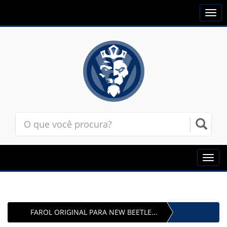
Togg
navi
Toggl
navig
FAROL ORIGINAL PARA NEW BEETLE...