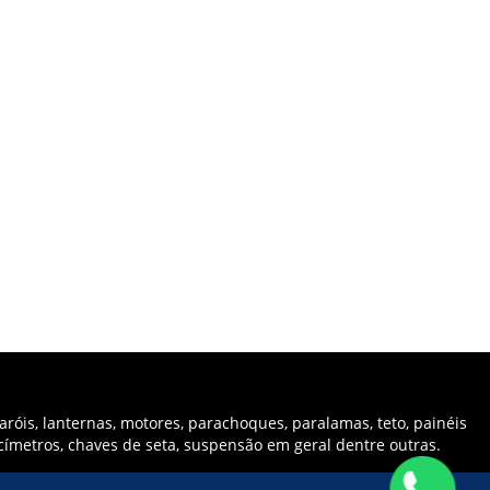
róis, lanternas, motores, parachoques, paralamas, teto, painéis
ocímetros, chaves de seta, suspensão em geral dentre outras.