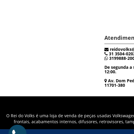
Atendimen
reidovolks
31 3504-020
3199888-20
De segunda a s
12:00.
Av. Dom Pedr
11701-380
O Rei do Volks é uma loja de venda de peças usadas Volkswagen 
frontais, acabamentos internos, difusores, retrovisores, ta