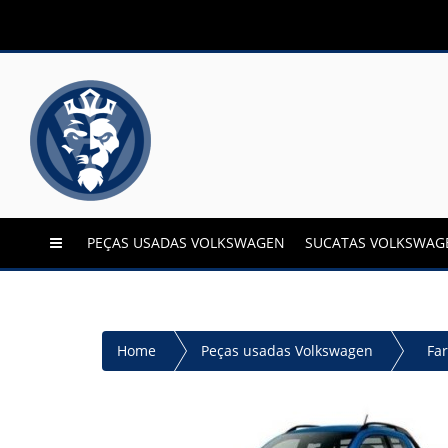
PEÇAS USADAS VOLKSWAGEN
SUCATAS VOLKSWAG
Home
Peças usadas Volkswagen
Far