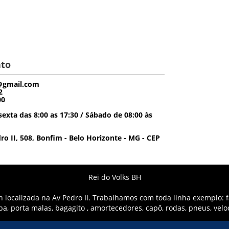
to
@gmail.com
2
00
exta das 8:00 as 17:30 / Sábado de 08:00 às
o II, 508, Bonfim - Belo Horizonte - MG - CEP
Rei do Volks BH
localizada na Av Pedro II. Trabalhamos com toda linha exemplo: fa
mpa, porta malas, bagagito , amortecedores, capô, rodas, pneus, vel