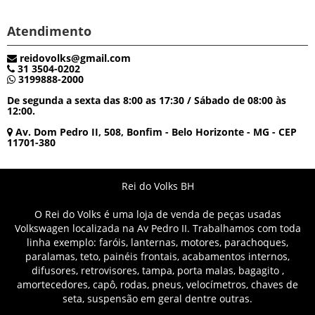
Atendimento
reidovolks@gmail.com
31 3504-0202
3199888-2000
De segunda a sexta das 8:00 as 17:30 / Sábado de 08:00 às
12:00.
Av. Dom Pedro II, 508, Bonfim - Belo Horizonte - MG - CEP
11701-380
Rei do Volks BH
O Rei do Volks é uma loja de venda de peças usadas
Volkswagen localizada na Av Pedro II. Trabalhamos com toda
linha exemplo: faróis, lanternas, motores, parachoques,
paralamas, teto, painéis frontais, acabamentos internos,
difusores, retrovisores, tampa, porta malas, bagagito ,
amortecedores, capô, rodas, pneus, velocímetros, chaves de
seta, suspensão em geral dentre outras.