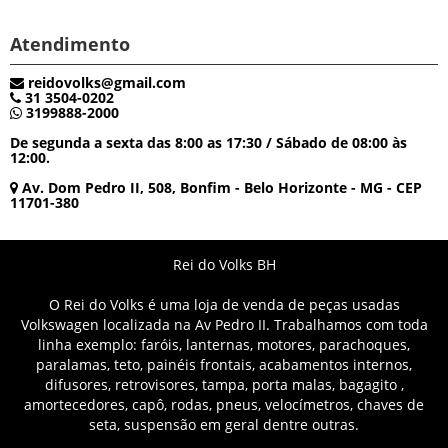
Atendimento
reidovolks@gmail.com
31 3504-0202
3199888-2000
De segunda a sexta das 8:00 as 17:30 / Sábado de 08:00 às
12:00.
Av. Dom Pedro II, 508, Bonfim - Belo Horizonte - MG - CEP
11701-380
Rei do Volks BH
O Rei do Volks é uma loja de venda de peças usadas
Volkswagen localizada na Av Pedro II. Trabalhamos com toda
linha exemplo: faróis, lanternas, motores, parachoques,
paralamas, teto, painéis frontais, acabamentos internos,
difusores, retrovisores, tampa, porta malas, bagagito ,
amortecedores, capô, rodas, pneus, velocímetros, chaves de
seta, suspensão em geral dentre outras.