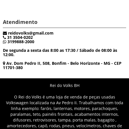
Atendimento
reidovolks@gmail.com
31 3504-0202
3199888-2000
De segunda a sexta das 8:00 as 17:30 / Sábado de 08:00 às
12:00.
Av. Dom Pedro II, 508, Bonfim - Belo Horizonte - MG - CEP
11701-380
Rei do Volks BH
O Rei do Volks é uma loja de venda de peças usadas
Volkswagen localizada na Av Pedro II. Trabalhamos com toda
linha exemplo: faróis, lanternas, motores, parachoques,
paralamas, teto, painéis frontais, acabamentos internos,
difusores, retrovisores, tampa, porta malas, bagagito ,
amortecedores, capô, rodas, pneus, velocímetros, chaves de