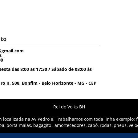
to
@gmail.com
2
00
exta das 8:00 as 17:30 / Sábado de 08:00 às
o II, 508, Bonfim - Belo Horizonte - MG - CEP
Rei do Volks BH
localizada na Av Pedro II. Trabalhamos com toda linha exemplo: fa
mpa, porta malas, bagagito , amortecedores, capô, rodas, pneus, vel