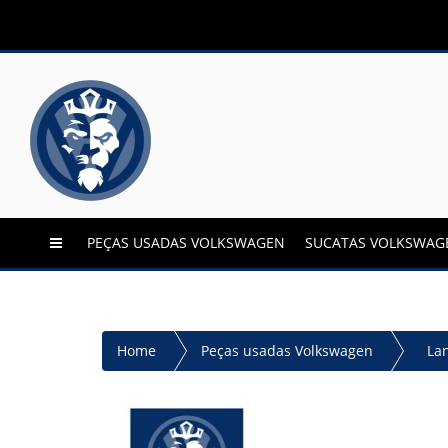
PEÇAS USADAS VOLKSWAGEN
SUCATAS VOLKSWAG
Home
Peças usadas Volkswagen
La