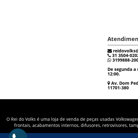
Atendimen
reidovolks
31 3504-020
3199888-20
De segunda a s
12:00.
Av. Dom Pedr
11701-380
O Rei do Volks é uma loja de venda de peças usadas Volkswagen 
frontais, acabamentos internos, difusores, retrovisores, ta