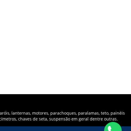
róis, lanternas, motores, parachoques, paralamas, teto, painéis
ocímetros, chaves de seta, suspensão em geral dentre outras.