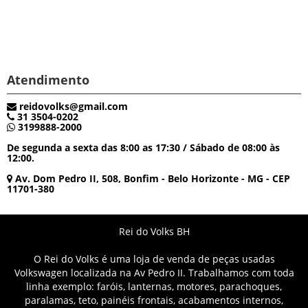
Atendimento
reidovolks@gmail.com
31 3504-0202
3199888-2000
De segunda a sexta das 8:00 as 17:30 / Sábado de 08:00 às
12:00.
Av. Dom Pedro II, 508, Bonfim - Belo Horizonte - MG - CEP
11701-380
Rei do Volks BH
O Rei do Volks é uma loja de venda de peças usadas
Volkswagen localizada na Av Pedro II. Trabalhamos com toda
linha exemplo: faróis, lanternas, motores, parachoques,
paralamas, teto, painéis frontais, acabamentos internos,