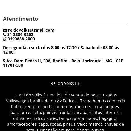
Atendimento
reidovolks@gmail.com
31 3504-0202
3199888-2000
De segunda a sexta das 8:00 as 17:30 / Sábado de 08:00 às
12:00.
Av. Dom Pedro II, 508, Bonfim - Belo Horizonte - MG - CEP
11701-380
Rei do Volks BH
O Rei do Volks é uma loja de venda de peças usadas
Volkswagen localizada na Av Pedro II. Trabalhamos com toda
linha exemplo: faróis, lanternas, motores, parachoques,
paralamas, teto, painéis frontais, acabamentos internos,
difusores, retrovisores, tampa, porta malas, bagagito ,
amortecedores, capô, rodas, pneus, velocímetros, chaves de
seta, suspensão em geral dentre outras.