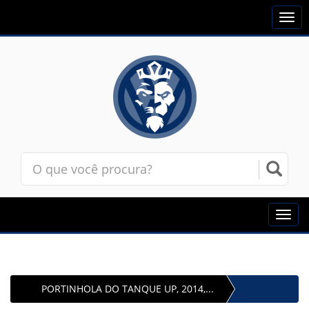
Togg
navi
Toggl
navig
PORTINHOLA DO TANQUE UP, 2014,...