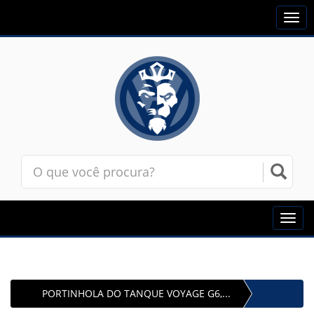
Togg
navi
Toggl
navig
PORTINHOLA DO TANQUE VOYAGE G6,...