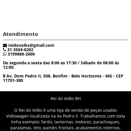
Atendimento
reidovolks@gmail.com
31 3504-0202
3199888-2000
De segunda a sexta das 8:00 as 17:30 / Sábado de 08:00 às
12:00.
Av. Dom Pedro II, 508, Bonfim - Belo Horizonte - MG - CEP
11701-380
Rei do Volks BH
O Rei do Volks é uma loja de venda de peças usadas
Volkswagen localizada na Av Pedro II. Trabalhamos com toda
linha exemplo: faróis, lanternas, motores, parachoques,
paralamas, teto, painéis frontais, acabamentos internos,