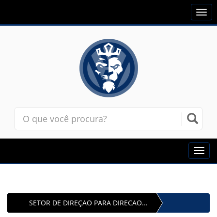
Togg
navi
Toggl
navig
SETOR DE DIREÇAO PARA DIRECAO...