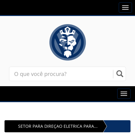
Togg
navi
Toggl
navig
SETOR PARA DIREÇAO ELETRICA PARA...