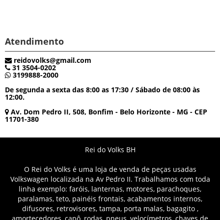
Atendimento
reidovolks@gmail.com
31 3504-0202
3199888-2000
De segunda a sexta das 8:00 as 17:30 / Sábado de 08:00 às
12:00.
Av. Dom Pedro II, 508, Bonfim - Belo Horizonte - MG - CEP
11701-380
Rei do Volks BH
O Rei do Volks é uma loja de venda de peças usadas
Volkswagen localizada na Av Pedro II. Trabalhamos com toda
linha exemplo: faróis, lanternas, motores, parachoques,
paralamas, teto, painéis frontais, acabamentos internos,
difusores, retrovisores, tampa, porta malas, bagagito ,
amortecedores, capô, rodas, pneus, velocímetros, chaves de