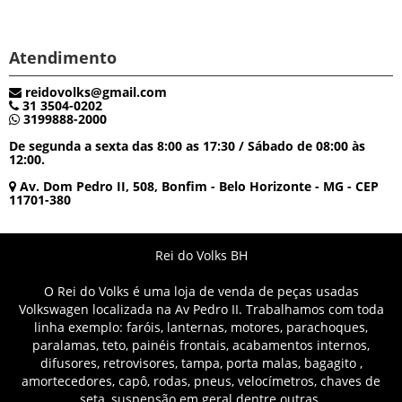
Atendimento
reidovolks@gmail.com
31 3504-0202
3199888-2000
De segunda a sexta das 8:00 as 17:30 / Sábado de 08:00 às
12:00.
Av. Dom Pedro II, 508, Bonfim - Belo Horizonte - MG - CEP
11701-380
Rei do Volks BH
O Rei do Volks é uma loja de venda de peças usadas
Volkswagen localizada na Av Pedro II. Trabalhamos com toda
linha exemplo: faróis, lanternas, motores, parachoques,
paralamas, teto, painéis frontais, acabamentos internos,
difusores, retrovisores, tampa, porta malas, bagagito ,
amortecedores, capô, rodas, pneus, velocímetros, chaves de
seta, suspensão em geral dentre outras.