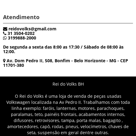
Atendimento
reidovolks@gmail.com
31 3504-0202
3199888-2000
De segunda a sexta das 8:00 as 17:30 / Sábado de 08:00 às
12:00.
Av. Dom Pedro II, 508, Bonfim - Belo Horizonte - MG - CEP
11701-380
Rei do Volks BH
O Rei do Volks é uma loja de venda de peças usadas
Volkswagen localizada na Av Pedro II. Trabalhamos com toda
linha exemplo: faróis, lanternas, motores, parachoques,
paralamas, teto, painéis frontais, acabamentos internos,
difusores, retrovisores, tampa, porta malas, bagagito ,
amortecedores, capô, rodas, pneus, velocímetros, chaves de
seta, suspensão em geral dentre outras.