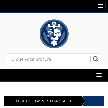
Togg
navi
Toggl
navig
LEQUE DA SUSPENSAO PARA GOL, G5,...