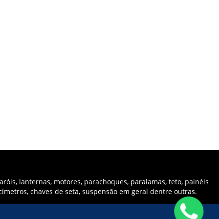
róis, lanternas, motores, parachoques, paralamas, teto, painéis
ocímetros, chaves de seta, suspensão em geral dentre outras.