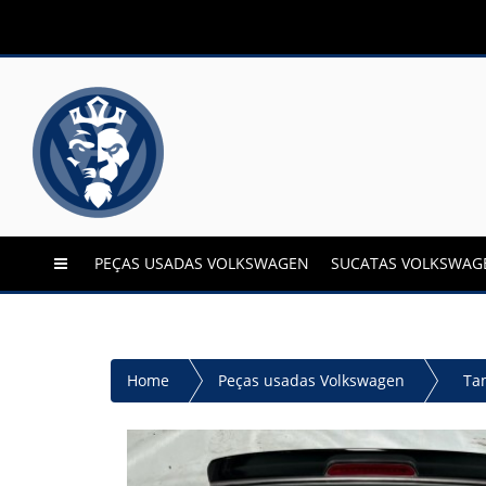
PEÇAS USADAS VOLKSWAGEN
SUCATAS VOLKSWAG
Home
Peças usadas Volkswagen
Ta