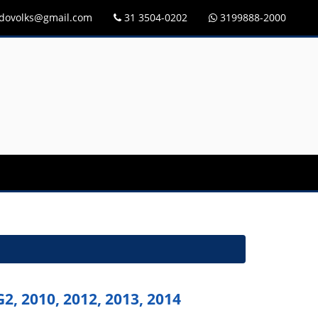
idovolks@gmail.com
31 3504-0202
3199888-2000
, 2010, 2012, 2013, 2014