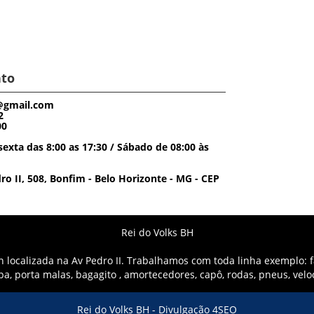
to
@gmail.com
2
00
exta das 8:00 as 17:30 / Sábado de 08:00 às
o II, 508, Bonfim - Belo Horizonte - MG - CEP
Rei do Volks BH
localizada na Av Pedro II. Trabalhamos com toda linha exemplo: fa
mpa, porta malas, bagagito , amortecedores, capô, rodas, pneus, vel
Rei do Volks BH -
Divulgação 4SEO