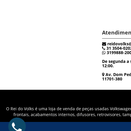
Atendimen
reidovolks
31 3504-020
3199888-20
De segunda a s
12:00.
Av. Dom Pedr
11701-380
O Rei do Volks é uma loja de venda de peças usadas Volkswagen 
frontais, acabamentos internos, difusores, retrovisores, ta