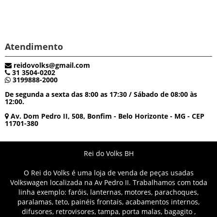
Atendimento
reidovolks@gmail.com
31 3504-0202
3199888-2000
De segunda a sexta das 8:00 as 17:30 / Sábado de 08:00 às
12:00.
Av. Dom Pedro II, 508, Bonfim - Belo Horizonte - MG - CEP
11701-380
Rei do Volks BH
O Rei do Volks é uma loja de venda de peças usadas
Volkswagen localizada na Av Pedro II. Trabalhamos com toda
linha exemplo: faróis, lanternas, motores, parachoques,
paralamas, teto, painéis frontais, acabamentos internos,
difusores, retrovisores, tampa, porta malas, bagagito ,