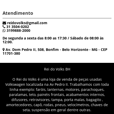
Atendimento
reidovolks@gmail.com
31 3504-0202
3199888-2000
De segunda a sexta das 8:00 as 17:30 / Sábado de 08:00 às
12:00.
Av. Dom Pedro II, 508, Bonfim - Belo Horizonte - MG - CEP
11701-380
Rei do Volks BH
O Rei do Volks é uma loja de venda de peças usadas
Volkswagen localizada na Av Pedro II. Trabalhamos com toda
linha exemplo: faróis, lanternas, motores, parachoques,
paralamas, teto, painéis frontais, acabamentos internos,
difusores, retrovisores, tampa, porta malas, bagagito ,
amortecedores, capô, rodas, pneus, velocímetros, chaves de
seta, suspensão em geral dentre outras.