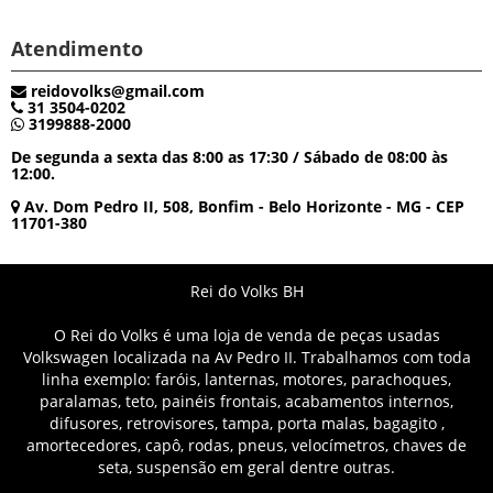
Atendimento
reidovolks@gmail.com
31 3504-0202
3199888-2000
De segunda a sexta das 8:00 as 17:30 / Sábado de 08:00 às
12:00.
Av. Dom Pedro II, 508, Bonfim - Belo Horizonte - MG - CEP
11701-380
Rei do Volks BH
O Rei do Volks é uma loja de venda de peças usadas
Volkswagen localizada na Av Pedro II. Trabalhamos com toda
linha exemplo: faróis, lanternas, motores, parachoques,
paralamas, teto, painéis frontais, acabamentos internos,
difusores, retrovisores, tampa, porta malas, bagagito ,
amortecedores, capô, rodas, pneus, velocímetros, chaves de
seta, suspensão em geral dentre outras.