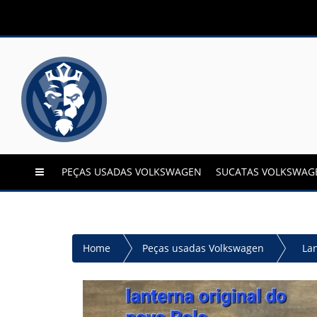
PEÇAS USADAS VOLKSWAGEN
SUCATAS VOLKSWAG
Home
Peças usadas Volkswagen
La