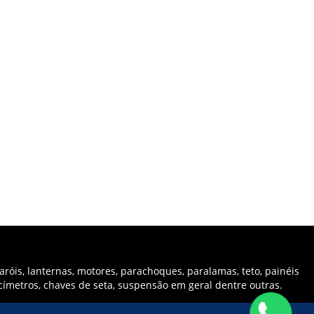
róis, lanternas, motores, parachoques, paralamas, teto, painéis
ocímetros, chaves de seta, suspensão em geral dentre outras.