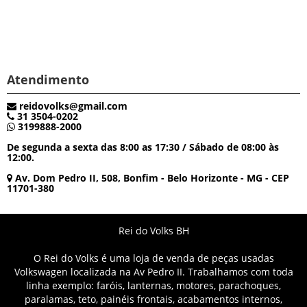
Atendimento
reidovolks@gmail.com
31 3504-0202
3199888-2000
De segunda a sexta das 8:00 as 17:30 / Sábado de 08:00 às
12:00.
Av. Dom Pedro II, 508, Bonfim - Belo Horizonte - MG - CEP
11701-380
Rei do Volks BH
O Rei do Volks é uma loja de venda de peças usadas
Volkswagen localizada na Av Pedro II. Trabalhamos com toda
linha exemplo: faróis, lanternas, motores, parachoques,
paralamas, teto, painéis frontais, acabamentos internos,