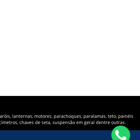
róis, lanternas, motores, parachoques, paralamas, teto, painéis
ocímetros, chaves de seta, suspensão em geral dentre outras.