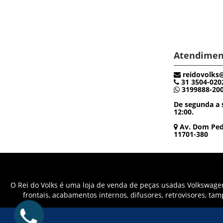
Atendimen
reidovolks
31 3504-020
3199888-20
De segunda a s
12:00.
Av. Dom Pedr
11701-380
O Rei do Volks é uma loja de venda de peças usadas Volkswagen 
frontais, acabamentos internos, difusores, retrovisores, ta