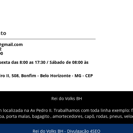
to
@gmail.com
2
00
exta das 8:00 as 17:30 / Sábado de 08:00 às
o II, 508, Bonfim - Belo Horizonte - MG - CEP
Rei do Volks BH
localizada na Av Pedro II. Trabalhamos com toda linha exemplo: fa
mpa, porta malas, bagagito , amortecedores, capô, rodas, pneus, vel
Rei do Volks BH -
Divulgação 4SEO